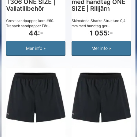
T306 ONE SIZE |
med handtag ONE
Vallatillbehör
SIZE | Rilljärn
Grovt sandpapper, korn #60.
Skimateria Sharke Structure 0,4
Trepack sandpapper För...
mm med handtag ger...
44:-
1 055:-
Mer info »
Mer info »