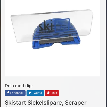
Dela med dig:
Facebook
Tweeta
Pin it
Skistart Sickelslipare, Scraper