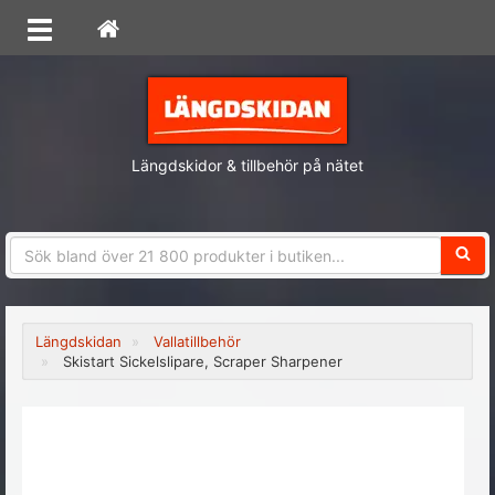
Längdskidor & tillbehör på nätet
Sökfra
Längdskidan
Vallatillbehör
Skistart Sickelslipare, Scraper Sharpener