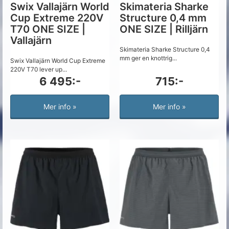
Swix Vallajärn World
Skimateria Sharke
Cup Extreme 220V
Structure 0,4 mm
T70 ONE SIZE |
ONE SIZE | Rilljärn
Vallajärn
Skimateria Sharke Structure 0,4
mm ger en knottrig...
Swix Vallajärn World Cup Extreme
220V T70 lever up...
6 495:-
715:-
Mer info »
Mer info »