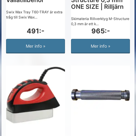
Vallatillbehör
Structure 0,3 mm
ONE SIZE | Rilljärn
Swix Wax Tray T60-TRAY är extra
tråg till Swix Wax...
Skimateria Rillverktyg M-Structure
0,3 mm är ett k...
491:-
965:-
Mer info »
Mer info »