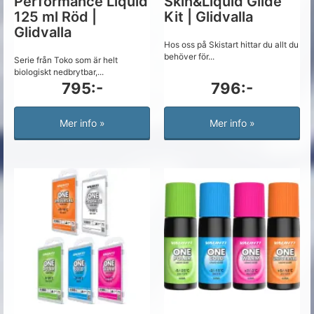
Performance Liquid
Skin&Liquid Glide
125 ml Röd |
Kit | Glidvalla
Glidvalla
Hos oss på Skistart hittar du allt du
behöver för...
Serie från Toko som är helt
biologiskt nedbrytbar,...
795:-
796:-
Mer info »
Mer info »