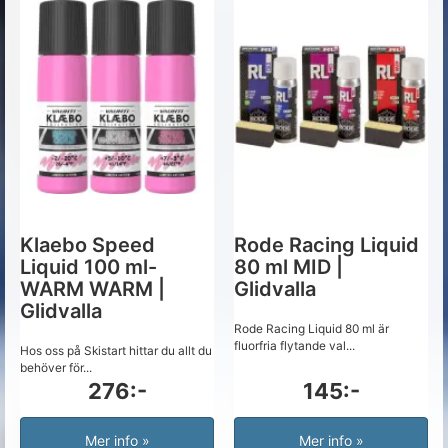
Klaebo Speed
Rode Racing Liquid
Liquid 100 ml-
80 ml MID |
WARM WARM |
Glidvalla
Glidvalla
Rode Racing Liquid 80 ml är
fluorfria flytande val...
Hos oss på Skistart hittar du allt du
behöver för...
276:-
145:-
Mer info »
Mer info »