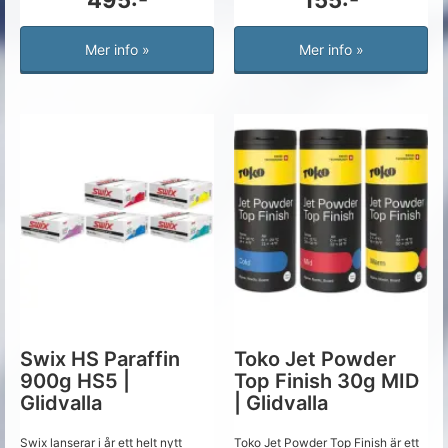
495:-
155:-
Mer info »
Mer info »
Swix HS Paraffin
Toko Jet Powder
900g HS5 |
Top Finish 30g MID
Glidvalla
| Glidvalla
Swix lanserar i år ett helt nytt
Toko Jet Powder Top Finish är ett