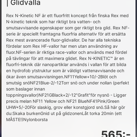
| Glidvalla
Rex N-Kinetic NF är ett fluorfritt koncept från finska Rex med
N-kinetic teknik som har riktigt bra vatten- och
smutsavvisande egenskaper som ger riktigt bra glid. Rex NF-
serie är speciellt framtagna fluorfria alternativ för att ersätta
Rex mest avancerade fluor-glidvallor. De har alla tekniska
fördelar som Rex HF-vallor har men utan användning av
fluor.NF-serien är riktiga race-vallor och används med fördel
på tävlingar för att maximera glidet. Rex N-KINETIC™ är en
fluorfri-teknik där nanopartiklar används i vallan för att bilda
en hydrofob ytstruktur som är väldigt vattenavvisande och
ökar även smutsavvisningen.NF11Yellow+10/-2Blöt och
smutsig snöNF21Blue-2/-12Torr snö och under nollan (perfekt
som baslager innan
toppningsvallor)NF21GBlack+2/-12"Grafit"för nysnö - Ligger
precis melan NF11 Yellow och NF21 BlueNF41Pink/Green
UHW+5/-20För slaskig, grov eller konstgjord snö.Så här gör
du:Skaka burkenGnid ut på glidzonenLåt torka 20min (ett
MÅSTE!)Nylonborsta
565:-