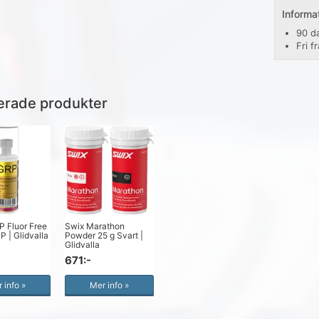
Informa
90 d
Fri f
erade produkter
P Fluor Free
Swix Marathon
P | Glidvalla
Powder 25 g Svart |
Glidvalla
671:-
 info »
Mer info »