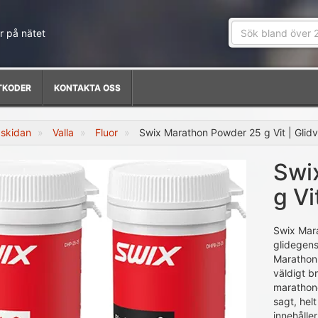
r på nätet
TKODER
KONTAKTA OSS
skidan
Valla
Fluor
Swix Marathon Powder 25 g Vit | Glidv
Swi
g Vi
Swix Mara
glidegens
Marathon-
väldigt br
marathon
sagt, helt
innehåller