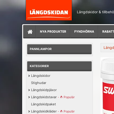
Längdskidor & tillbehö
NYA PRODUKTER
FYNDHÖRNA
RABAT
Längd
PANNLAMPOR
KATEGORIER
Längdskidor
Stighudar
Längdskidpjäxor
Längdskidstavar
-
Populär
Längdskidpaket
Längdskidkläder
-
Populär