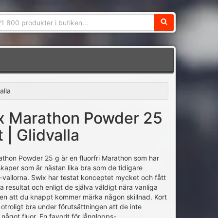
Sökfras:
alla
x Marathon Powder 25
t | Glidvalla
thon Powder 25 g är en fluorfri Marathon som har
kaper som är nästan lika bra som de tidigare
vallorna. Swix har testat konceptet mycket och fått
a resultat och enligt de själva väldigt nära vanliga
en att du knappt kommer märka någon skillnad. Kort
 otroligt bra under förutsättningen att de inte
 något fluor. En favorit för långlopps-