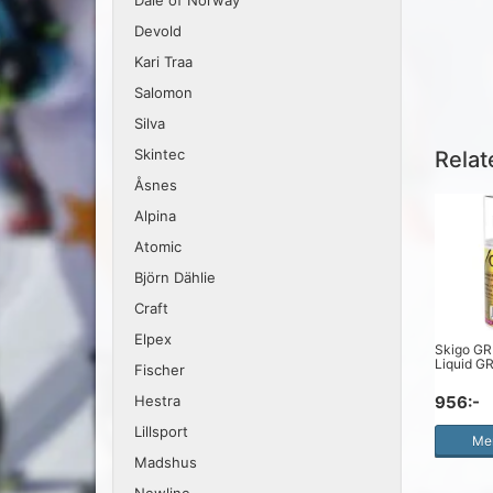
Dale of Norway
Devold
Kari Traa
Salomon
Silva
Skintec
Relat
Åsnes
Alpina
Atomic
Björn Dählie
Craft
Elpex
Skigo GR
Liquid GR
Fischer
956:-
Hestra
Lillsport
Mer
Madshus