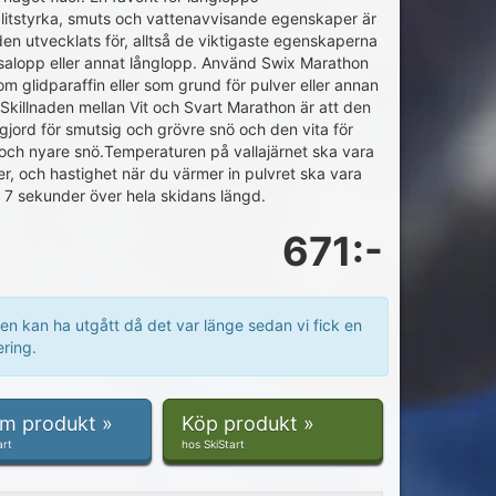
Slitstyrka, smuts och vattenavvisande egenskaper är
en utvecklats för, alltså de viktigaste egenskaperna
asalopp eller annat långlopp. Använd Swix Marathon
m glidparaffin eller som grund för pulver eller annan
Skillnaden mellan Vit och Svart Marathon är att den
 gjord för smutsig och grövre snö och den vita för
 och nyare snö.Temperaturen på vallajärnet ska vara
r, och hastighet när du värmer in pulvret ska vara
ill 7 sekunder över hela skidans längd.
671:-
en kan ha utgått då det var länge sedan vi fick en
ring.
om produkt »
Köp produkt »
art
hos SkiStart