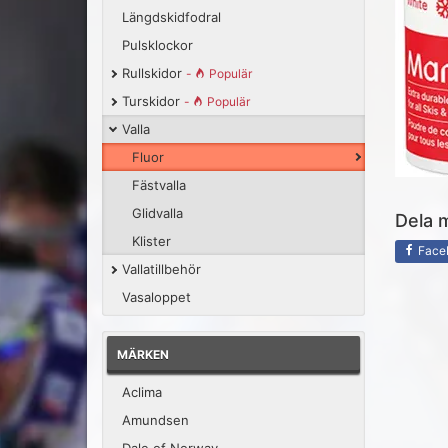
Längdskidfodral
Pulsklockor
Rullskidor
-
Populär
Turskidor
-
Populär
Valla
Fluor
Fästvalla
Glidvalla
Dela 
Klister
Face
Vallatillbehör
Vasaloppet
MÄRKEN
Aclima
Amundsen