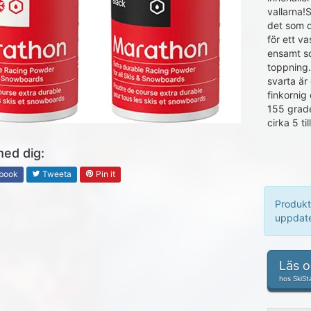
vallarna!
det som d
för ett v
ensamt so
toppning.
svarta är
finkornig
155 grade
cirka 5 t
med dig:
book
Tweeta
Pin it
Produkt
uppdate
Läs 
hos SkiSt