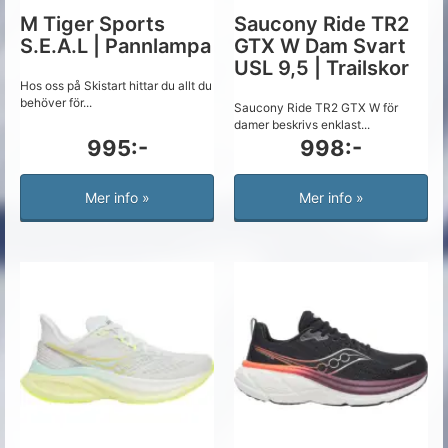
M Tiger Sports
Saucony Ride TR2
S.E.A.L | Pannlampa
GTX W Dam Svart
USL 9,5 | Trailskor
Hos oss på Skistart hittar du allt du
behöver för...
Saucony Ride TR2 GTX W för
damer beskrivs enklast...
995:-
998:-
Mer info »
Mer info »