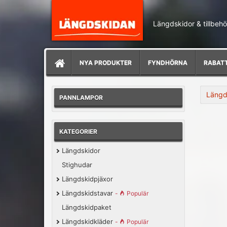
Längdskidor & tillbehö
NYA PRODUKTER
FYNDHÖRNA
RABAT
Längd
PANNLAMPOR
KATEGORIER
Längdskidor
Stighudar
Längdskidpjäxor
Längdskidstavar
-
Populär
Längdskidpaket
Längdskidkläder
-
Populär