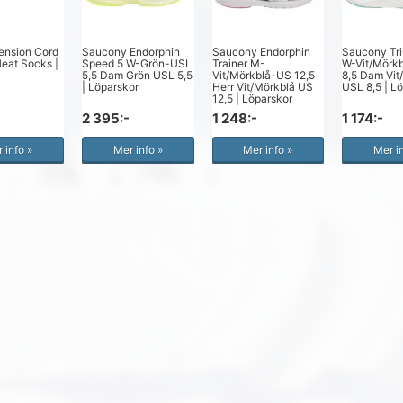
ension Cord
Saucony Endorphin
Saucony Endorphin
Saucony Tr
eat Socks |
Speed 5 W-Grön-USL
Trainer M-
W-Vit/Mörk
5,5 Dam Grön USL 5,5
Vit/Mörkblå-US 12,5
8,5 Dam Vit
| Löparskor
Herr Vit/Mörkblå US
USL 8,5 | L
12,5 | Löparskor
2 395:-
1 248:-
1 174:-
 info »
Mer info »
Mer info »
Mer i