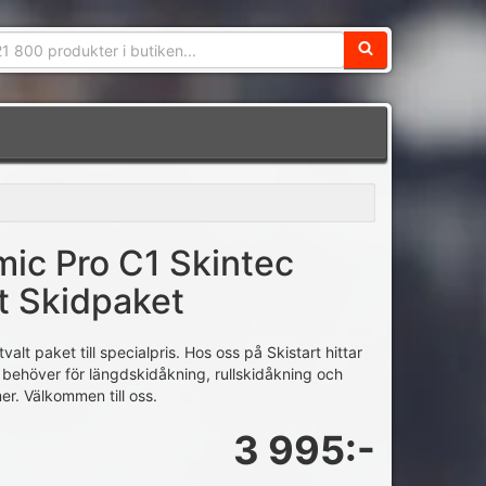
Sökfras:
mic Pro C1 Skintec
t Skidpaket
tvalt paket till specialpris. Hos oss på Skistart hittar
u behöver för längdskidåkning, rullskidåkning och
r. Välkommen till oss.
3 995:-