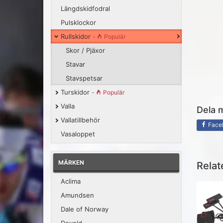
Längdskidfodral
Pulsklockor
Rullskidor
-
Populär
Skor / Pjäxor
Stavar
Stavspetsar
Turskidor
-
Populär
Valla
Dela 
Vallatillbehör
Face
Vasaloppet
MÄRKEN
Relat
Aclima
Amundsen
Dale of Norway