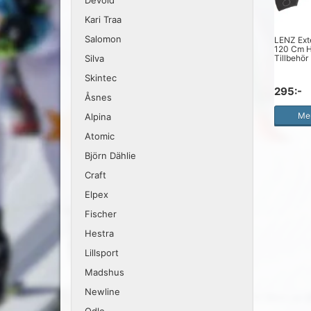
Devold
Kari Traa
Salomon
LENZ Ext
120 Cm H
Tillbehör
Silva
Skintec
295:-
Åsnes
Mer
Alpina
Atomic
Björn Dählie
Craft
Elpex
Fischer
Hestra
Lillsport
Madshus
Newline