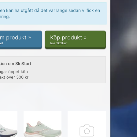
en kan ha utgått då det var länge sedan vi fick en
ring.
om produkt »
Köp produkt »
art
hos SkiStart
tion om SkiStart
agar öppet köp
rakt över 300 kr