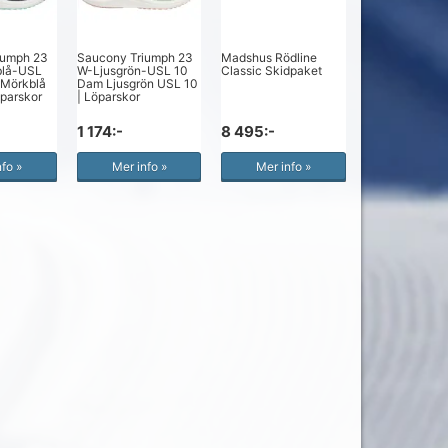
iumph 23
Saucony Triumph 23
Madshus Rödline
blå-USL
W-Ljusgrön-USL 10
Classic Skidpaket
/Mörkblå
Dam Ljusgrön USL 10
öparskor
| Löparskor
1 174:-
8 495:-
nfo »
Mer info »
Mer info »