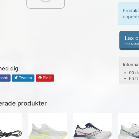
Produkt
uppdate
Läs 
hos SkiSt
Informa
med dig:
90 d
book
Tweeta
Pin it
Fri f
erade produkter