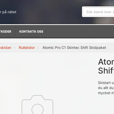
r på nätet
TKODER
KONTAKTA OSS
skidan
Rullskidor
Atomic Pro C1 Skintec Shift Skidpaket
Ato
Shif
Skistart u
du allt d
mycket me