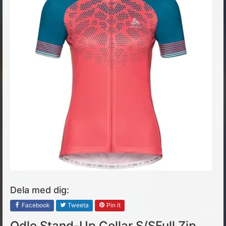
Dela med dig:
Facebook
Tweeta
Pin it
Odlo Stand-Up Collar S/SFull Zip