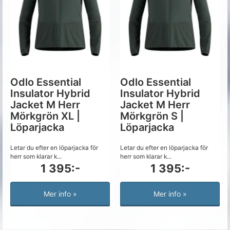
Odlo Essential
Odlo Essential
Insulator Hybrid
Insulator Hybrid
Jacket M Herr
Jacket M Herr
Mörkgrön XL |
Mörkgrön S |
Löparjacka
Löparjacka
Letar du efter en löparjacka för
Letar du efter en löparjacka för
herr som klarar k...
herr som klarar k...
1 395:-
1 395:-
Mer info »
Mer info »