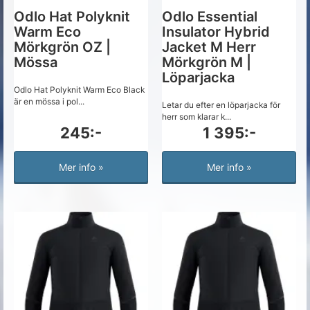
Odlo Hat Polyknit
Odlo Essential
Warm Eco
Insulator Hybrid
Mörkgrön OZ |
Jacket M Herr
Mössa
Mörkgrön M |
Löparjacka
Odlo Hat Polyknit Warm Eco Black
är en mössa i pol...
Letar du efter en löparjacka för
herr som klarar k...
245:-
1 395:-
Mer info »
Mer info »