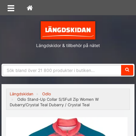
Längdskidor & tillbehör på nätet
Sökfra
Längdskidan
Odlo
Odlo Stand-Up Collar S/SFull Zip Women W
Dubarry/Crystal Teal Dubarry / Crystal Teal