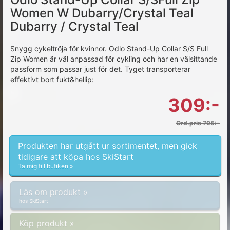
Women W Dubarry/Crystal Teal
Dubarry / Crystal Teal
Snygg cykeltröja för kvinnor. Odlo Stand-Up Collar S/S Full
Zip Women är väl anpassad för cykling och har en välsittande
passform som passar just för det. Tyget transporterar
effektivt bort fukt&hellip:
309:-
Ord.pris 795:-
Produkten har utgått ur sortimentet, men gick
tidigare att köpa hos SkiStart
Ta mig till butiken »
Läs om produkt »
hos SkiStart
Köp produkt »