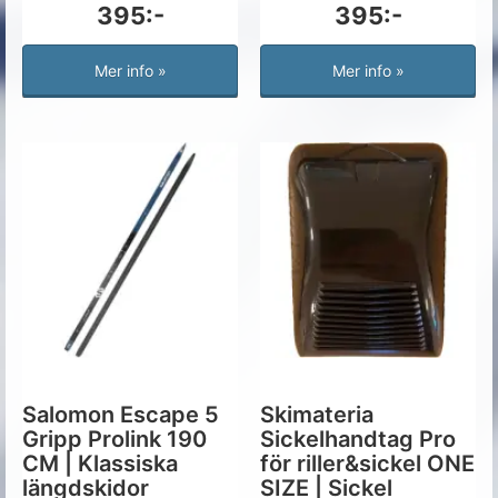
395:-
395:-
Mer info »
Mer info »
Salomon Escape 5
Skimateria
Gripp Prolink 190
Sickelhandtag Pro
CM | Klassiska
för riller&sickel ONE
längdskidor
SIZE | Sickel