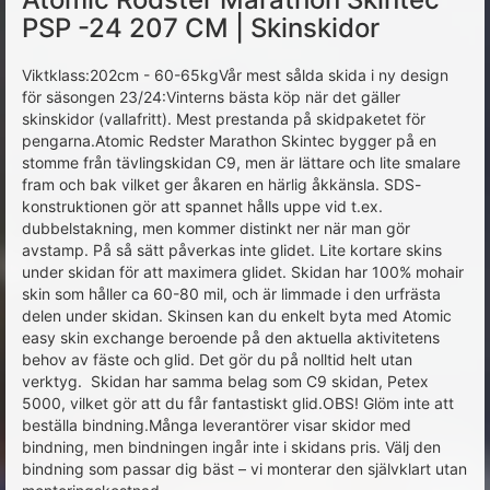
PSP -24 207 CM | Skinskidor
Viktklass:202cm - 60-65kgVår mest sålda skida i ny design
för säsongen 23/24:Vinterns bästa köp när det gäller
skinskidor (vallafritt). Mest prestanda på skidpaketet för
pengarna.Atomic Redster Marathon Skintec bygger på en
stomme från tävlingskidan C9, men är lättare och lite smalare
fram och bak vilket ger åkaren en härlig åkkänsla. SDS-
konstruktionen gör att spannet hålls uppe vid t.ex.
dubbelstakning, men kommer distinkt ner när man gör
avstamp. På så sätt påverkas inte glidet. Lite kortare skins
under skidan för att maximera glidet. Skidan har 100% mohair
skin som håller ca 60-80 mil, och är limmade i den urfrästa
delen under skidan. Skinsen kan du enkelt byta med Atomic
easy skin exchange beroende på den aktuella aktivitetens
behov av fäste och glid. Det gör du på nolltid helt utan
verktyg. Skidan har samma belag som C9 skidan, Petex
5000, vilket gör att du får fantastiskt glid.OBS! Glöm inte att
beställa bindning.Många leverantörer visar skidor med
bindning, men bindningen ingår inte i skidans pris. Välj den
bindning som passar dig bäst – vi monterar den självklart utan