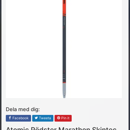
Dela med dig:
Facebook
Tweeta
Pin it
Atomic Rödster Marathon Skintec