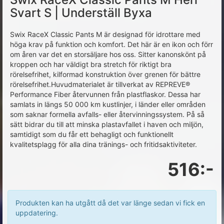
Svart S | Underställ Byxa
Swix RaceX Classic Pants M är designad för idrottare med
höga krav på funktion och komfort. Det här är en ikon och förr
om åren var det en storsäljare hos oss. Sitter kanonskönt på
kroppen och har väldigt bra stretch för riktigt bra
rörelsefrihet, kilformad konstruktion över grenen för bättre
rörelsefrihet.Huvudmaterialet är tillverkat av REPREVE®
Performance Fiber återvunnen från plastflaskor. Dessa har
samlats in längs 50 000 km kustlinjer, i länder eller områden
som saknar formella avfalls- eller återvinningssystem. På så
sätt bidrar du till att minska plastavfallet i haven och miljön,
samtidigt som du får ett behagligt och funktionellt
kvalitetsplagg för alla dina tränings- och fritidsaktiviteter.
516:-
Produkten kan ha utgått då det var länge sedan vi fick en
uppdatering.