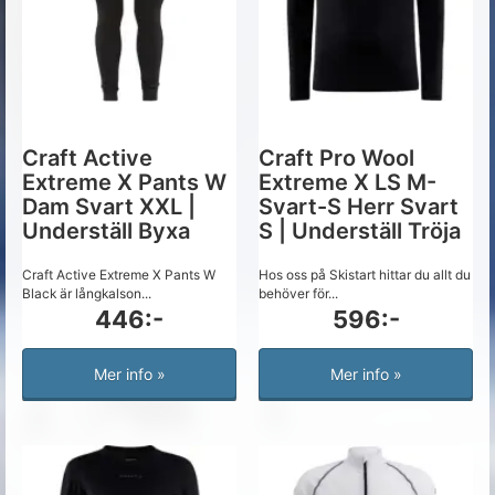
Craft Active
Craft Pro Wool
Extreme X Pants W
Extreme X LS M-
Dam Svart XXL |
Svart-S Herr Svart
Underställ Byxa
S | Underställ Tröja
Craft Active Extreme X Pants W
Hos oss på Skistart hittar du allt du
Black är långkalson...
behöver för...
446:-
596:-
Mer info »
Mer info »