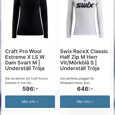
Craft Pro Wool
Swix RaceX Classic
Extreme X LS W
Half Zip M Herr
Dam Svart M |
Vit/Mörkblå S |
Underställ Tröja
Underställ Tröja
När du känner att Craft Active
Det perfekta plagget för
Extreme X inte rikt...
fritidsaktiviteter, året...
596:-
646:-
Mer info »
Mer info »