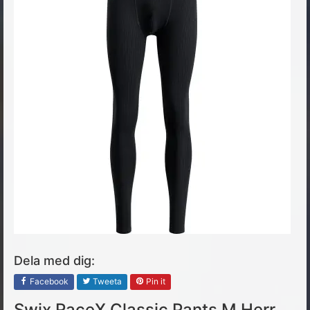
Dela med dig:
Facebook
Tweeta
Pin it
Swix RaceX Classic Pants M Herr